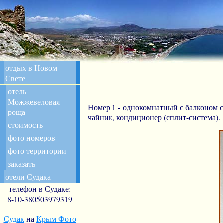
отдых в Новом
Свете
отель
Можжевеловая
Номер 1 - однокомнатный с балконом с
роща
чайник, кондиционер (сплит-система).
стоимость
фото номеров
фото территории
заказать
отели Судака
телефон в Судаке:
8-10-380503979319
Судак
на
Крым Фото