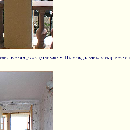
бели, телевизор со спутниковым ТВ, холодильник, электрический